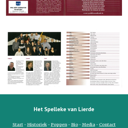
Het Spelleke van Lierde
Start
-
Historiek
-
Poppen
-
Bio
-
Media
-
Contact